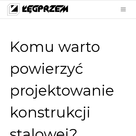
Przejdź
do
treści
Komu warto
powierzyć
projektowanie
konstrukcji
stalowej?