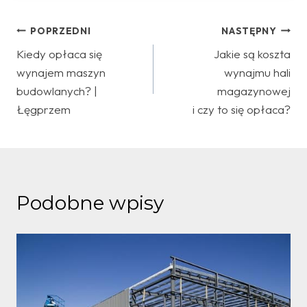
Nawigacja
POPRZEDNI
NASTĘPNY
Kiedy opłaca się
Jakie są koszta
wpisu
wynajem maszyn
wynajmu hali
budowlanych? |
magazynowej
Łęgprzem
i czy to się opłaca?
Podobne wpisy