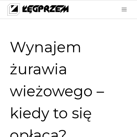
Przejdź
do
treści
Wynajem
żurawia
wieżowego –
kiedy to się
opłaca?