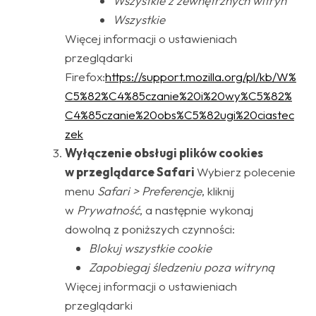
Wszystkie z zewnętrznych witryn
Wszystkie
Więcej informacji o ustawieniach
przeglądarki
Firefox:
https://support.mozilla.org/pl/kb/W%
C5%82%C4%85czanie%20i%20wy%C5%82%
C4%85czanie%20obs%C5%82ugi%20ciastec
zek
Wyłączenie obsługi plików cookies
w przeglądarce Safari
Wybierz polecenie
menu
Safari > Preferencje
, kliknij
w
Prywatność
, a następnie wykonaj
dowolną z poniższych czynności:
Blokuj wszystkie cookie
Zapobiegaj śledzeniu poza witryną
Więcej informacji o ustawieniach
przeglądarki